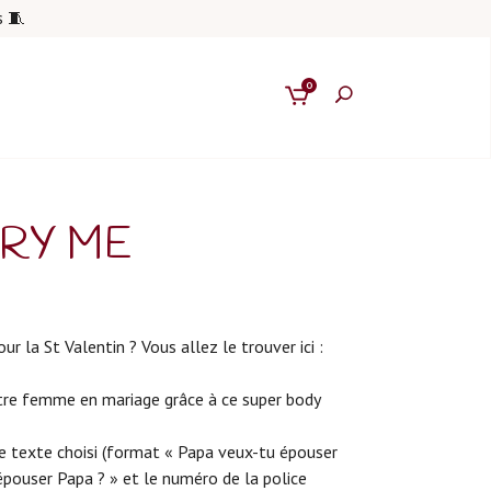
s 🧵
0
RY ME
r la St Valentin ? Vous allez le trouver ici :
e femme en mariage grâce à ce super body
e texte choisi (format « Papa veux-tu épouser
ouser Papa ? » et le numéro de la police