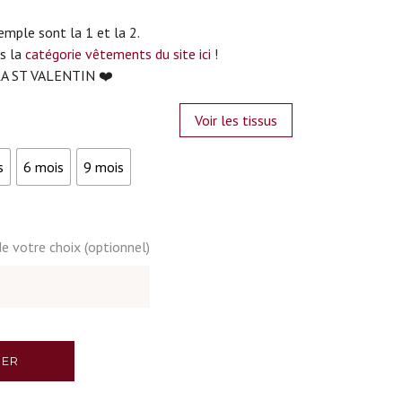
emple sont la 1 et la 2.
ns la
catégorie vêtements du site ici
!
A ST VALENTIN ❤️
Voir les tissus
s
6 mois
9 mois
e votre choix (optionnel)
IER